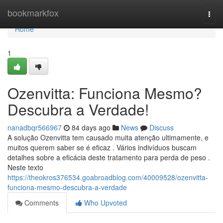
Home
bookmarkfox
Togg
navi
Home
1
Ozenvitta: Funciona Mesmo?
Descubra a Verdade!
nanadbqr566967
84 days ago
News
Discuss
A solução Ozenvitta tem causado muita atenção ultimamente, e
muitos querem saber se é eficaz . Vários indivíduos buscam
detalhes sobre a eficácia deste tratamento para perda de peso .
Neste texto
https://theokros376534.goabroadblog.com/40009528/ozenvitta-
funciona-mesmo-descubra-a-verdade
Comments
Who Upvoted