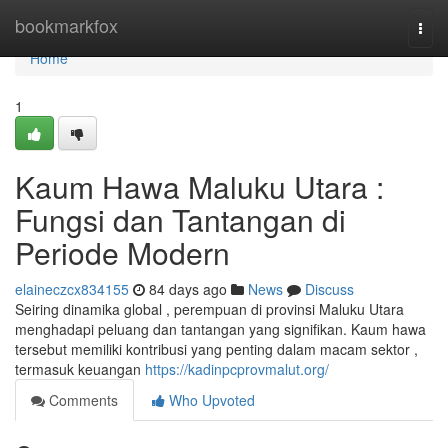
Home
bookmarkfox
Togg
navi
Home
1
Kaum Hawa Maluku Utara :
Fungsi dan Tantangan di
Periode Modern
elaineczcx834155
84 days ago
News
Discuss
Seiring dinamika global , perempuan di provinsi Maluku Utara
menghadapi peluang dan tantangan yang signifikan. Kaum hawa
tersebut memiliki kontribusi yang penting dalam macam sektor ,
termasuk keuangan
https://kadinpcprovmalut.org/
Comments
Who Upvoted