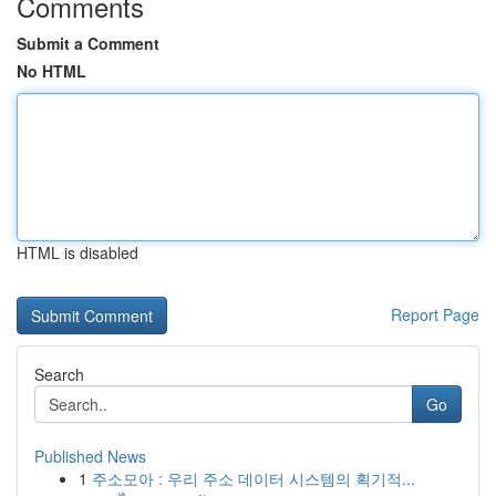
Comments
Submit a Comment
No HTML
HTML is disabled
Report Page
Search
Go
Published News
1
주소모아 : 우리 주소 데이터 시스템의 획기적...