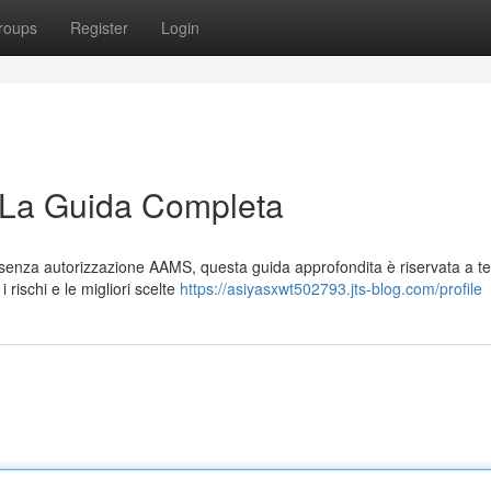
roups
Register
Login
 La Guida Completa
le senza autorizzazione AAMS, questa guida approfondita è riservata a te
 rischi e le migliori scelte
https://asiyasxwt502793.jts-blog.com/profile