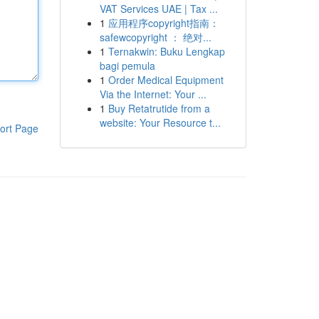
VAT Services UAE | Tax ...
1
应用程序copyright指南：
safewcopyright ： 绝对...
1
Ternakwin: Buku Lengkap
bagi pemula
1
Order Medical Equipment
Via the Internet: Your ...
1
Buy Retatrutide from a
website: Your Resource t...
ort Page