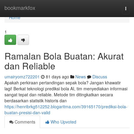
Home
bookmarkfox
Togg
navi
Home
1
Ramalan Bola Buatan: Akurat
dan Reliable
umairyomz722201
81 days ago
News
Discuss
Apakah perkiraan pertandingan sepak bola? Jangan khawatir
lagi! Berkat teknologi prediksi bola AI, tim menyediakan informasi
sangat tepat dan reliable. Metode tim ditingkatkan secara
berdasarkan statistik historis dan
https://henribrkg512252.blogaritma.com/39165170/prediksi-bola-
buatan-presisi-dan-valid
Comments
Who Upvoted