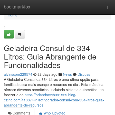
Home
bookmarkfox
Togg
navi
Home
1
Geladeira Consul de 334
Litros: Guia Abrangente de
Funcionalidades
alvinscpm229574
82 days ago
News
Discuss
A Geladeira Consul da 334 Litros é uma ótima opção para
famílias busca mais espaço e recursos no dia . Esta máquina
oferece diversos benefícios, incluindo sistema automático, no
freezer e do
https://orlandocteb991529.blog-
ezine.com/41887441/refrigerador-consul-com-334-litros-guia-
abrangente-de-recursos
Comments
Who Upvoted