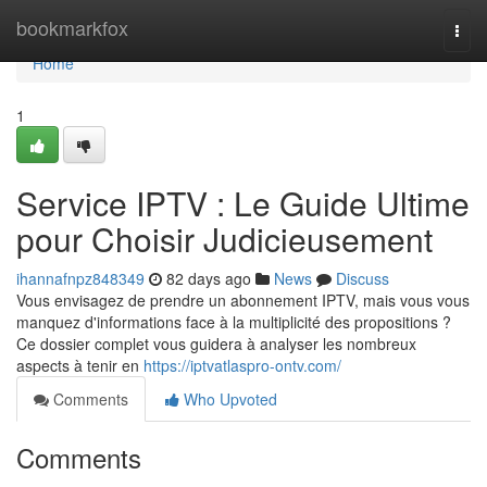
Home
bookmarkfox
Togg
navi
Home
1
Service IPTV : Le Guide Ultime
pour Choisir Judicieusement
ihannafnpz848349
82 days ago
News
Discuss
Vous envisagez de prendre un abonnement IPTV, mais vous vous
manquez d'informations face à la multiplicité des propositions ?
Ce dossier complet vous guidera à analyser les nombreux
aspects à tenir en
https://iptvatlaspro-ontv.com/
Comments
Who Upvoted
Comments