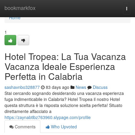
Home
bookmarkfox
Togg
navi
Home
1
Hotel Tropea: La Tua Vacanza
Vacanza Ideale Esperienza
Perfetta in Calabria
sashavnbo328877
83 days ago
News
Discuss
Stai cercando sognando desiderando una vacanza esperienza
fuga indimenticabile in Calabria? Hotel Tropea il nostro Hotel
questa struttura è la risposta soluzione scelta perfetta! Situato
direttamente affacciato a
https://zaynabtlbz763960.slypage.com/profile
Comments
Who Upvoted