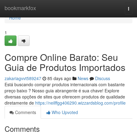
Home
bookmarkfox
Togg
navi
Home
1
Compre Online Barato: Seu
Guia de Produtos Importados
zakariagvvt589247
85 days ago
News
Discuss
Está buscando comprar produtos internacionais com bastante
preço baixo ? Nosso guia abrangente é sua chave! Explore
diversas opções de sites que oferecem produtos de qualidade
diretamente de
https://neilffgg406290.wizzardsblog.com/profile
Comments
Who Upvoted
Comments