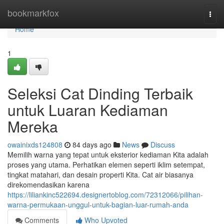
Home
bookmarkfox
Togg
navi
Home
1
Seleksi Cat Dinding Terbaik
untuk Luaran Kediaman
Mereka
owainixds124808
84 days ago
News
Discuss
Memilih warna yang tepat untuk eksterior kediaman Kita adalah
proses yang utama. Perhatikan elemen seperti iklim setempat,
tingkat matahari, dan desain properti Kita. Cat air biasanya
direkomendasikan karena
https://liliankinc522694.designertoblog.com/72312066/pilihan-
warna-permukaan-unggul-untuk-bagian-luar-rumah-anda
Comments
Who Upvoted