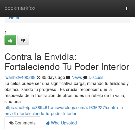
Home
bookmarkfox
Togg
navi
Home
1
Contra la Envidia:
Fortaleciendo Tu Poder Interior
iwanbxfv400288
85 days ago
News
Discuss
La celos puede ser una significativa carga, minando tu felicidad y
obstaculizando tu progreso . Es crucial reconocer que la
respuesta de la frustración de otros no es un reflejo de tu valía,
sino una
https://aoifetpho889461.answerblogs.com/41636227/contra-la-
envidia-fortaleciendo-tu-poder-interior
Comments
Who Upvoted