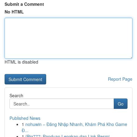
Submit a Comment
No HTML
HTML is disabled
Report Page
Search
Go
Published News
1
nohuwin – Đăng Nhập Nhanh, Khám Phá Kho Game
Đ...
1
{Big777: Panduan Lengkap dan Link Resmi