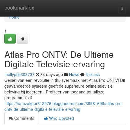
Home
bookmarkfox
Togg
navi
Home
1
Atlas Pro ONTV: De Ultieme
Digitale Televisie-ervaring
mollypfie303737
84 days ago
News
Discuss
Geniet van een revolutie in thuisvermaak met Atlas Pro ONTV! Dit
geavanceerde systeem geeft de superieure online televisie
beleving bij iedereen . Profiteer van toegang tot talloze
programma's &
https://hamzakpur312976.bloggadores.com/39981699/atlas-pro-
ontv-de-ultieme-digitale-televisie-ervaring
Comments
Who Upvoted