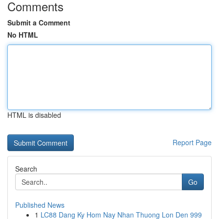
Comments
Submit a Comment
No HTML
HTML is disabled
Report Page
Search
Go
Published News
1
LC88 Dang Ky Hom Nay Nhan Thuong Lon Den 999