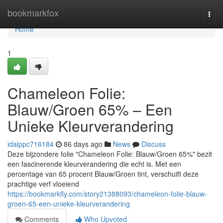
Home
bookmarkfox
Togg
navi
Home
1
Chameleon Folie:
Blauw/Groen 65% – Een
Unieke Kleurverandering
idalppc716184
86 days ago
News
Discuss
Deze bijzondere folie "Chameleon Folie: Blauw/Groen 65%" bezit
een fascinerende kleurverandering die echt is. Met een
percentage van 65 procent Blauw/Groen tint, verschuift deze
prachtige verf vloeiend
https://bookmarkfly.com/story21388093/chameleon-folie-blauw-
groen-65-een-unieke-kleurverandering
Comments
Who Upvoted