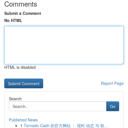
Comments
Submit a Comment
No HTML
HTML is disabled
Report Page
Search
Go
Published News
1
Tornado Cash 的官方网站 ： 现时 动态 与 权...