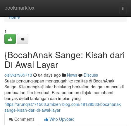
Home
bookmarkfox
Togg
navi
Home
1
{BocahAnak Sange: Kisah dari
Di Awal Layar
oisivksr965713
84 days ago
News
Discuss
Suatu pengungkapan menggugah ke realitas di BocahAnak
Sange. Kita mengkaji latar belakang berkaitan dengan muncul di
pembuatan film tersebut. Para penonton diajak memahami
banyak detail tantangan dan impian yang
https://arunqist771503.ambien-blog.com/48128533/bocahanak-
sange-kisah-dari-di-awal-layar
Comments
Who Upvoted