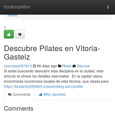
Home
bookmarkfox
Togg
navi
Home
1
Descubre Pilates en Vitoria-
Gasteiz
zayncqqa557816
86 days ago
News
Discuss
Si estás buscando descubrir esta disciplina en la ciudad, este
artículo te ofrece los detalles esenciales . En la capital vasca,
encontrarás numerosos locales de esta técnica, que clases para
https://kezianlxx290905.creacionblog.com/profile
Comments
Who Upvoted
Comments