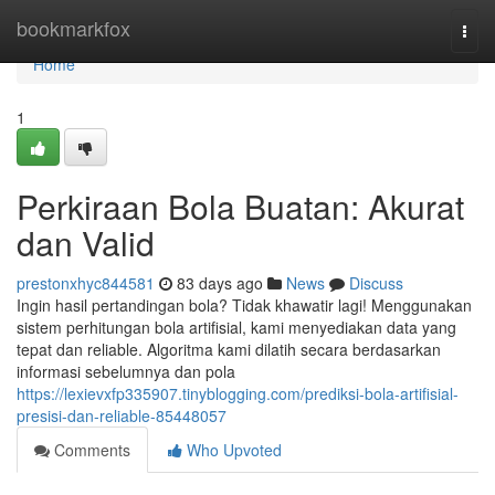
Home
bookmarkfox
Togg
navi
Home
1
Perkiraan Bola Buatan: Akurat
dan Valid
prestonxhyc844581
83 days ago
News
Discuss
Ingin hasil pertandingan bola? Tidak khawatir lagi! Menggunakan
sistem perhitungan bola artifisial, kami menyediakan data yang
tepat dan reliable. Algoritma kami dilatih secara berdasarkan
informasi sebelumnya dan pola
https://lexievxfp335907.tinyblogging.com/prediksi-bola-artifisial-
presisi-dan-reliable-85448057
Comments
Who Upvoted