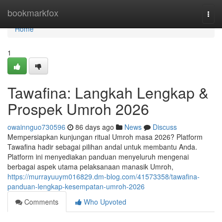
Home
bookmarkfox
Togg
navi
Home
1
Tawafina: Langkah Lengkap &
Prospek Umroh 2026
owainnguo730596
86 days ago
News
Discuss
Mempersiapkan kunjungan ritual Umroh masa 2026? Platform
Tawafina hadir sebagai pilihan andal untuk membantu Anda.
Platform ini menyediakan panduan menyeluruh mengenai
berbagai aspek utama pelaksanaan manasik Umroh,
https://murrayuuym016829.dm-blog.com/41573358/tawafina-
panduan-lengkap-kesempatan-umroh-2026
Comments
Who Upvoted