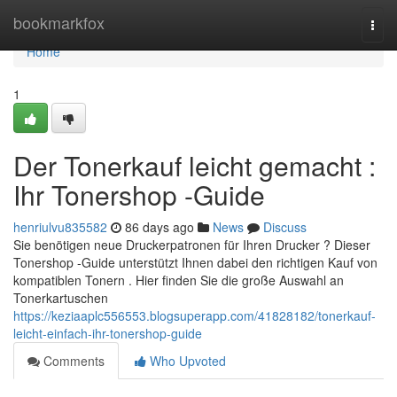
Home
bookmarkfox
Togg
navi
Home
1
Der Tonerkauf leicht gemacht :
Ihr Tonershop -Guide
henriulvu835582
86 days ago
News
Discuss
Sie benötigen neue Druckerpatronen für Ihren Drucker ? Dieser
Tonershop -Guide unterstützt Ihnen dabei den richtigen Kauf von
kompatiblen Tonern . Hier finden Sie die große Auswahl an
Tonerkartuschen
https://keziaaplc556553.blogsuperapp.com/41828182/tonerkauf-
leicht-einfach-ihr-tonershop-guide
Comments
Who Upvoted