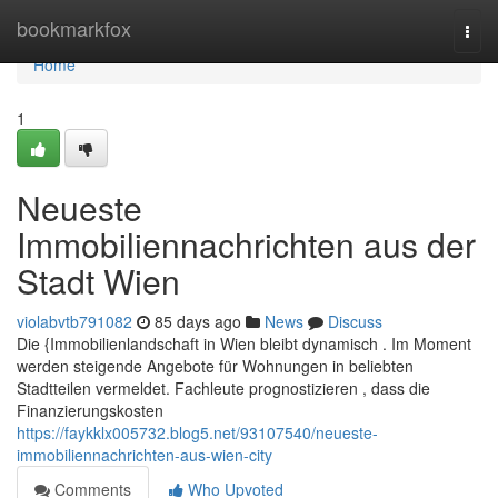
Home
bookmarkfox
Togg
navi
Home
1
Neueste
Immobiliennachrichten aus der
Stadt Wien
violabvtb791082
85 days ago
News
Discuss
Die {Immobilienlandschaft in Wien bleibt dynamisch . Im Moment
werden steigende Angebote für Wohnungen in beliebten
Stadtteilen vermeldet. Fachleute prognostizieren , dass die
Finanzierungskosten
https://faykklx005732.blog5.net/93107540/neueste-
immobiliennachrichten-aus-wien-city
Comments
Who Upvoted