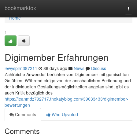
Home
bookmarkfox
Togg
navi
Home
1
Digimember Erfahrungen
lewysplrn387211
86 days ago
News
Discuss
Zahlreiche Anwender berichten von Digimember mit gemischten
Gefühlen. Während einige von der anschaulichen Bedienung und
der individuellen Gestaltungsmöglichkeiten angetan sind, gibt es
auch Kritik bezüglich des
https://leanmdz792717.thekatyblog.com/39033433/digimember-
bewertungen
Comments
Who Upvoted
Comments