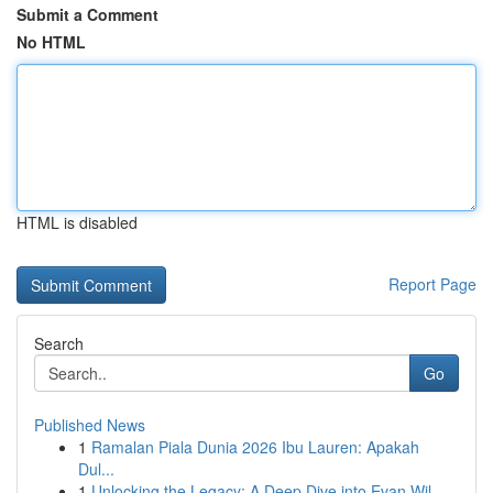
Submit a Comment
No HTML
HTML is disabled
Report Page
Search
Go
Published News
1
Ramalan Piala Dunia 2026 Ibu Lauren: Apakah
Dul...
1
Unlocking the Legacy: A Deep Dive into Evan Wil...