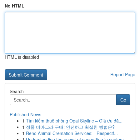
No HTML
HTML is disabled
Report Page
Search
Go
Published News
1
Tìm kiếm thuê phòng Opal Skyline – Giá ưu đã...
1
정품 비아그라 구매: 안전하고 확실한 방법은?
1
Reno Animal Cremation Services: - Respectf...
1
Understanding the power of supporting in contem...