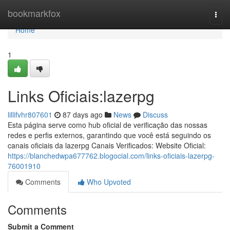
Home
bookmarkfox
Togg
navi
Home
1
Links Oficiais:lazerpg
lillifvhr807601
87 days ago
News
Discuss
Esta página serve como hub oficial de verificação das nossas
redes e perfis externos, garantindo que você está seguindo os
canais oficiais da lazerpg Canais Verificados: Website Oficial:
https://blanchedwpa677762.blogocial.com/links-oficiais-lazerpg-
76001910
Comments
Who Upvoted
Comments
Submit a Comment