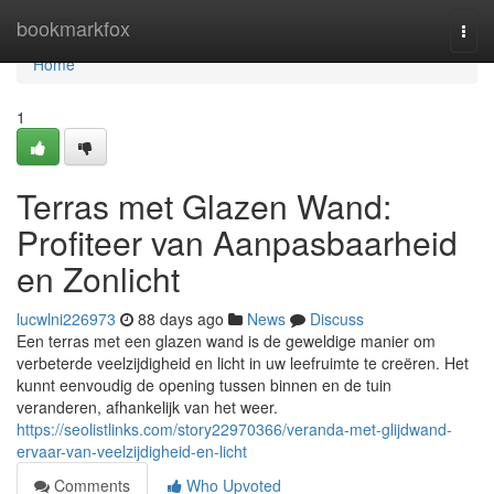
Home
bookmarkfox
Togg
navi
Home
1
Terras met Glazen Wand:
Profiteer van Aanpasbaarheid
en Zonlicht
lucwlni226973
88 days ago
News
Discuss
Een terras met een glazen wand is de geweldige manier om
verbeterde veelzijdigheid en licht in uw leefruimte te creëren. Het
kunnt eenvoudig de opening tussen binnen en de tuin
veranderen, afhankelijk van het weer.
https://seolistlinks.com/story22970366/veranda-met-glijdwand-
ervaar-van-veelzijdigheid-en-licht
Comments
Who Upvoted