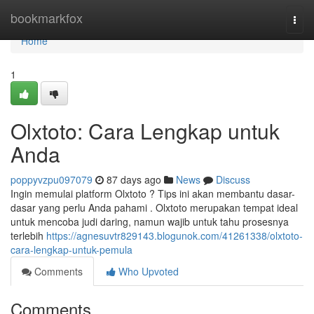
Home
bookmarkfox
Togg
navi
Home
1
Olxtoto: Cara Lengkap untuk
Anda
poppyvzpu097079
87 days ago
News
Discuss
Ingin memulai platform Olxtoto ? Tips ini akan membantu dasar-
dasar yang perlu Anda pahami . Olxtoto merupakan tempat ideal
untuk mencoba judi daring, namun wajib untuk tahu prosesnya
terlebih
https://agnesuvtr829143.blogunok.com/41261338/olxtoto-
cara-lengkap-untuk-pemula
Comments
Who Upvoted
Comments