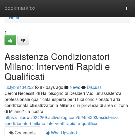
Home
bookmarkfox
Togg
navi
Home
1
Assistenza Condizionatori
Milano: Interventi Rapidi e
Qualificati
lucfybm434252
87 days ago
News
Discuss
Cerchi Necessiti di Hai bisogno di Desideri Vuoi un'assistenza
professionale qualificata esperta per i tuoi condizionatori aria
condizionata climatizzatori a Milano o in provincia di area di zona
di Milano? La nostra
https://luluuwcj024269.activoblog.com/52454203/assistenza-
condizionatori-milano-interventi-rapidi-e-qualificati
Comments
Who Upvoted