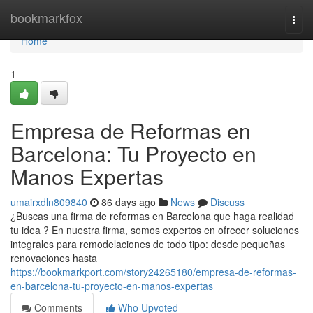
Home
bookmarkfox
Togg
navi
Home
1
Empresa de Reformas en
Barcelona: Tu Proyecto en
Manos Expertas
umairxdln809840
86 days ago
News
Discuss
¿Buscas una firma de reformas en Barcelona que haga realidad
tu idea ? En nuestra firma, somos expertos en ofrecer soluciones
integrales para remodelaciones de todo tipo: desde pequeñas
renovaciones hasta
https://bookmarkport.com/story24265180/empresa-de-reformas-
en-barcelona-tu-proyecto-en-manos-expertas
Comments
Who Upvoted