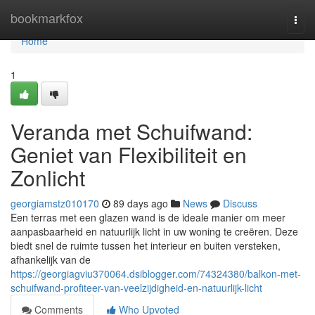
Home
bookmarkfox
Togg
navi
Home
1
Veranda met Schuifwand:
Geniet van Flexibiliteit en
Zonlicht
georgiamstz010170
89 days ago
News
Discuss
Een terras met een glazen wand is de ideale manier om meer
aanpasbaarheid en natuurlijk licht in uw woning te creëren. Deze
biedt snel de ruimte tussen het interieur en buiten versteken,
afhankelijk van de
https://georgiagviu370064.dsiblogger.com/74324380/balkon-met-
schuifwand-profiteer-van-veelzijdigheid-en-natuurlijk-licht
Comments
Who Upvoted