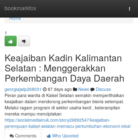
Home
bookmarkfox
Togg
navi
Home
1
Keajaiban Kadin Kalimantan
Selatan : Menggerakkan
Perkembangan Daya Daerah
georgiajwlp268031
87 days ago
News
Discuss
Peran para wanita di Kalsel Selatan semakin memperlihatkan
keajaiban dalam mendorong perkembangan bisnis setempat.
Melalui ragam program di sektor usaha kecil , keterampilan
mereka mampu menciptakan
https://socialmediainuk.com/story26892547/keajaiban-
perempuan-kalsel-selatan-memacu-pertumbuhan-ekonomi-lokal
Comments
Who Upvoted