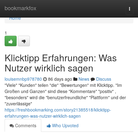
Home
bookmarkfox
Togg
navi
Home
1
Klicktipp Erfahrungen: Was
Nutzer wirklich sagen
louisemnbp978780
86 days ago
News
Discuss
"Viele" "Kunden" teilen "die" "Bewertungen" mit Klicktipp. "Im
Großen und Ganzen" sind diese "Kommentare" "positiv" ,
"besonders" wird die "benutzerfreundliche" "Plattform" und der
"zuverlässige"
https://freshbookmarking.com/story21385518/klicktipp-
erfahrungen-was-nutzer-wirklich-sagen
Comments
Who Upvoted