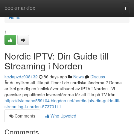
Home
bookmarkfox
Togg
navi
Home
1
Nordic IPTV: Din Guide till
Streaming i Norden
keziapzdz908132
86 days ago
News
Discuss
Är du nyfiken att titta på filmer i de nordiska länderna ? Denna
artikel ger dig en inblick över utbudet av IPTV i Norden . Vi
granskar populäraste leverantörerna för att titta på TV från
https://liviamaho559104.blogdon.net/nordic-iptv-din-guide-till-
streaming-i-norden-57370111
Comments
Who Upvoted
Comments