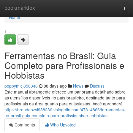
Home
bookmarkfox
Togg
navi
Home
1
Ferramentas no Brasil: Guia
Completo para Profissionais e
Hobbistas
poppymicj858346
88 days ago
News
Discuss
Este manual abrangente oferece um panorama detalhado sobre
as utensílios disponíveis no país brasileiro, destinado tanto para
profissionais da área quanto para entusiastas. Você aprenderá
https://brendaozyi938236.vblogetin.com/47314866/ferramentas-
no-brasil-guia-completo-para-profissionais-e-hobbistas
Comments
Who Upvoted