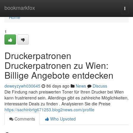
Home
bookmarkfox
Togg
navi
Home
1
Druckerpatronen
Druckerpatronen zu Wien:
Billige Angebote entdecken
deweyzywh030645
86 days ago
News
Discuss
Die Findung nach preiswerten Toner für Ihren Drucker bei Wien
kann frustrierend sein. Allerdings gibt es zahlreiche Möglichkeiten,
interessante Deals zu finden . Analysieren Sie die Preise
https://sachinbrtg671253.blog2news.com/profile
Comments
Who Upvoted