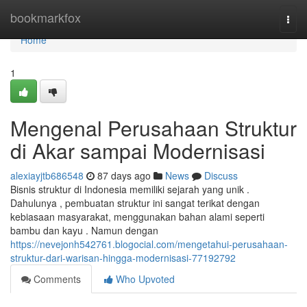
Home
bookmarkfox
Togg
navi
Home
1
Mengenal Perusahaan Struktur
di Akar sampai Modernisasi
alexiayjtb686548
87 days ago
News
Discuss
Bisnis struktur di Indonesia memiliki sejarah yang unik .
Dahulunya , pembuatan struktur ini sangat terikat dengan
kebiasaan masyarakat, menggunakan bahan alami seperti
bambu dan kayu . Namun dengan
https://nevejonh542761.blogocial.com/mengetahui-perusahaan-
struktur-dari-warisan-hingga-modernisasi-77192792
Comments
Who Upvoted