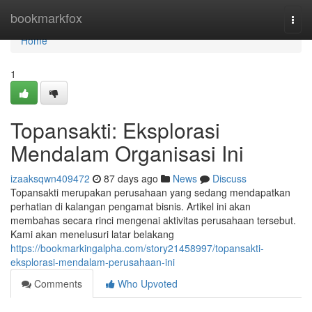
Home
bookmarkfox
Togg
navi
Home
1
Topansakti: Eksplorasi
Mendalam Organisasi Ini
izaaksqwn409472
87 days ago
News
Discuss
Topansakti merupakan perusahaan yang sedang mendapatkan
perhatian di kalangan pengamat bisnis. Artikel ini akan
membahas secara rinci mengenai aktivitas perusahaan tersebut.
Kami akan menelusuri latar belakang
https://bookmarkingalpha.com/story21458997/topansakti-
eksplorasi-mendalam-perusahaan-ini
Comments
Who Upvoted