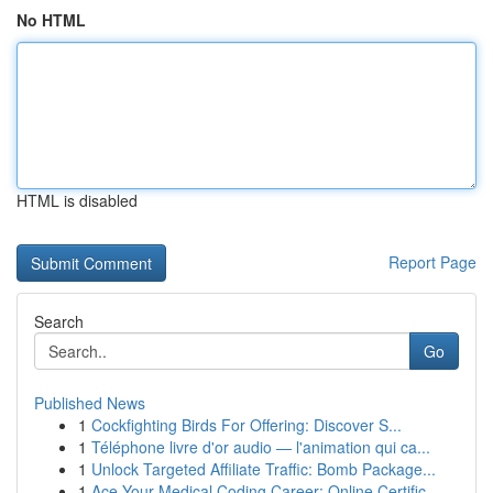
No HTML
HTML is disabled
Report Page
Search
Go
Published News
1
Cockfighting Birds For Offering: Discover S...
1
Téléphone livre d'or audio — l'animation qui ca...
1
Unlock Targeted Affiliate Traffic: Bomb Package...
1
Ace Your Medical Coding Career: Online Certific...