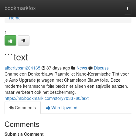
Home
bookmarkfox
Togg
navi
Home
1
```text
albertybsm204165
87 days ago
News
Discuss
Chameleon Donkerblauw Raamfolie: Nano-Keramische Tint voor
je Auto Upgrade je wagen met Chameleon Blauw folie. Deze
moderne keramische folie biedt niet alleen een stijlvolle aanzien,
maar verbetert ook het bescherming.
https://mixbookmark.com/story7033760/text
Comments
Who Upvoted
Comments
Submit a Comment