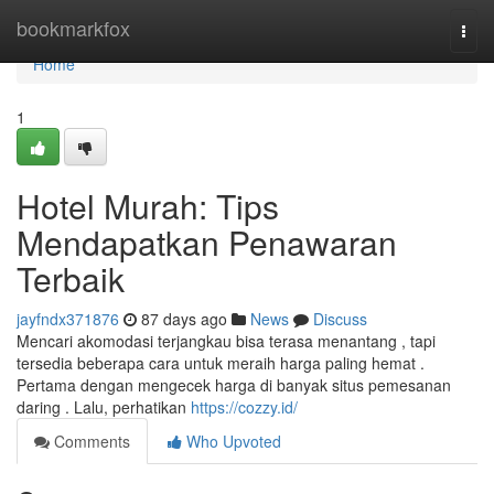
Home
bookmarkfox
Togg
navi
Home
1
Hotel Murah: Tips
Mendapatkan Penawaran
Terbaik
jayfndx371876
87 days ago
News
Discuss
Mencari akomodasi terjangkau bisa terasa menantang , tapi
tersedia beberapa cara untuk meraih harga paling hemat .
Pertama dengan mengecek harga di banyak situs pemesanan
daring . Lalu, perhatikan
https://cozzy.id/
Comments
Who Upvoted