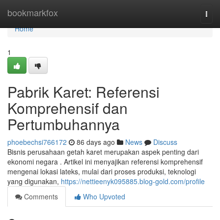
Home
bookmarkfox
Togg
navi
Home
1
Pabrik Karet: Referensi
Komprehensif dan
Pertumbuhannya
phoebechsi766172
86 days ago
News
Discuss
Bisnis perusahaan getah karet merupakan aspek penting dari
ekonomi negara . Artikel ini menyajikan referensi komprehensif
mengenai lokasi lateks, mulai dari proses produksi, teknologi
yang digunakan,
https://nettieenyk095885.blog-gold.com/profile
Comments
Who Upvoted