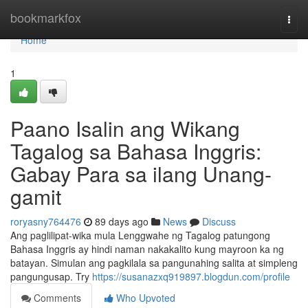
Home
bookmarkfox
Togg
navi
Home
1
Paano Isalin ang Wikang
Tagalog sa Bahasa Inggris:
Gabay Para sa ilang Unang-
gamit
roryasny764476
89 days ago
News
Discuss
Ang paglilipat-wika mula Lenggwahe ng Tagalog patungong
Bahasa Inggris ay hindi naman nakakalito kung mayroon ka ng
batayan. Simulan ang pagkilala sa pangunahing salita at simpleng
pangungusap. Try
https://susanazxq919897.blogdun.com/profile
Comments
Who Upvoted