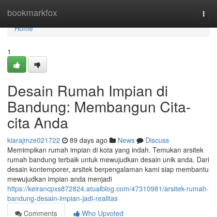
Home
bookmarkfox
Togg
navi
Home
1
Desain Rumah Impian di
Bandung: Membangun Cita-
cita Anda
kiarajmze021722
89 days ago
News
Discuss
Memimpikan rumah impian di kota yang indah. Temukan arsitek
rumah bandung terbaik untuk mewujudkan desain unik anda. Dari
desain kontemporer, arsitek berpengalaman kami siap membantu
mewujudkan impian anda menjadi
https://keirancpxs872824.atualblog.com/47310981/arsitek-rumah-
bandung-desain-impian-jadi-realitas
Comments
Who Upvoted