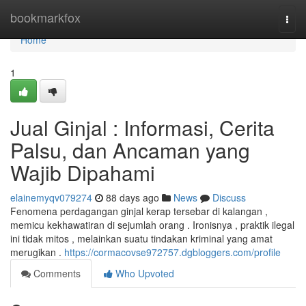
Home
bookmarkfox
Togg
navi
Home
1
Jual Ginjal : Informasi, Cerita
Palsu, dan Ancaman yang
Wajib Dipahami
elainemyqv079274
88 days ago
News
Discuss
Fenomena perdagangan ginjal kerap tersebar di kalangan ,
memicu kekhawatiran di sejumlah orang . Ironisnya , praktik ilegal
ini tidak mitos , melainkan suatu tindakan kriminal yang amat
merugikan .
https://cormacovse972757.dgbloggers.com/profile
Comments
Who Upvoted