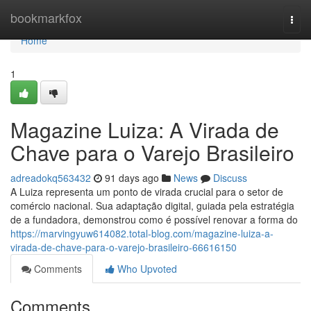
Home
bookmarkfox
Togg
navi
Home
1
Magazine Luiza: A Virada de
Chave para o Varejo Brasileiro
adreadokq563432
91 days ago
News
Discuss
A Luiza representa um ponto de virada crucial para o setor de
comércio nacional. Sua adaptação digital, guiada pela estratégia
de a fundadora, demonstrou como é possível renovar a forma do
https://marvingyuw614082.total-blog.com/magazine-luiza-a-
virada-de-chave-para-o-varejo-brasileiro-66616150
Comments
Who Upvoted
Comments