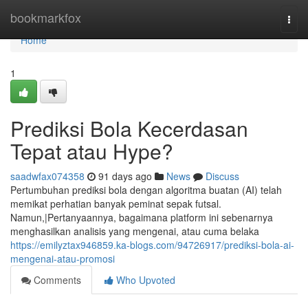
Home
bookmarkfox
Togg
navi
Home
1
Prediksi Bola Kecerdasan
Tepat atau Hype?
saadwfax074358
91 days ago
News
Discuss
Pertumbuhan prediksi bola dengan algoritma buatan (AI) telah
memikat perhatian banyak peminat sepak futsal.
Namun,|Pertanyaannya, bagaimana platform ini sebenarnya
menghasilkan analisis yang mengenai, atau cuma belaka
https://emilyztax946859.ka-blogs.com/94726917/prediksi-bola-ai-
mengenai-atau-promosi
Comments
Who Upvoted