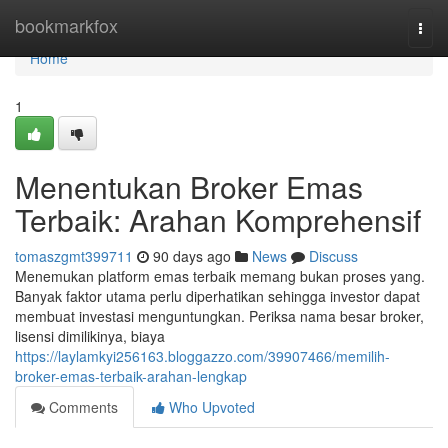
Home
bookmarkfox
Togg
navi
Home
1
Menentukan Broker Emas
Terbaik: Arahan Komprehensif
tomaszgmt399711
90 days ago
News
Discuss
Menemukan platform emas terbaik memang bukan proses yang.
Banyak faktor utama perlu diperhatikan sehingga investor dapat
membuat investasi menguntungkan. Periksa nama besar broker,
lisensi dimilikinya, biaya
https://laylamkyi256163.bloggazzo.com/39907466/memilih-
broker-emas-terbaik-arahan-lengkap
Comments
Who Upvoted