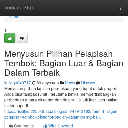
Home
bookmarkfox
Togg
navi
Home
1
Menyusun Pilihan Pelapisan
Tembok: Bagian Luar & Bagian
Dalam Terbaik
lorivlqu949717
89 days ago
News
Discuss
Menyusun pilihan lapisan permukaan yang tepat untuk properti
Anda bisa tampak rumit , terutama ketika mempertimbangkan
perbedaan antara eksterior dan dalam . Untuk luar , perhatikan
faktor seperti
https://rishilhdt225349.atualblog.com/47913162/memilih-ragam-
pelapisan-tembok-eksterior-bagian-dalam-paling-baik
Comments
Who Upvoted