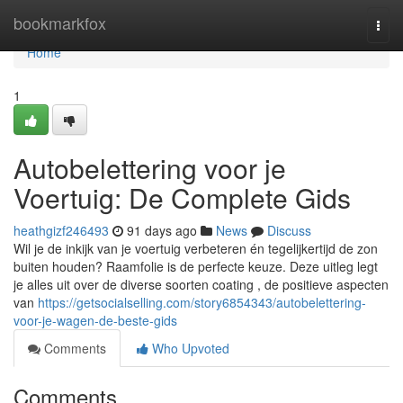
Home
bookmarkfox
Togg
navi
Home
1
Autobelettering voor je
Voertuig: De Complete Gids
heathgizf246493
91 days ago
News
Discuss
Wil je de inkijk van je voertuig verbeteren én tegelijkertijd de zon
buiten houden? Raamfolie is de perfecte keuze. Deze uitleg legt
je alles uit over de diverse soorten coating , de positieve aspecten
van
https://getsocialselling.com/story6854343/autobelettering-
voor-je-wagen-de-beste-gids
Comments
Who Upvoted
Comments