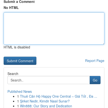
Submit a Comment
No HTML
HTML is disabled
Report Page
Search
Go
Published News
1
Thuê Căn Hộ Happy One Central – Giá Tốt , Đa ...
1
Şirket Nedir, Kimdir Nasıl Sunar?
1
Win888: Our Story and Dedication