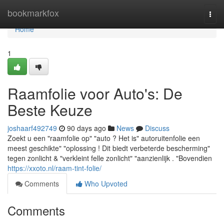
Home
bookmarkfox
Togg
navi
Home
1
Raamfolie voor Auto's: De
Beste Keuze
joshaarf492749
90 days ago
News
Discuss
Zoekt u een "raamfolie op" "auto ? Het is" autoruitenfolie een
meest geschikte" "oplossing ! Dit biedt verbeterde bescherming"
tegen zonlicht & "verkleint felle zonlicht" "aanzienlijk . "Bovendien
https://xxoto.nl/raam-tint-folie/
Comments
Who Upvoted
Comments