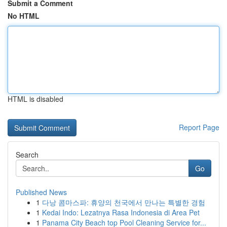
Submit a Comment
No HTML
HTML is disabled
Report Page
Search
Go
Published News
1
다낭 콤마스파: 휴양의 천국에서 만나는 특별한 경험
1
Kedai Indo: Lezatnya Rasa Indonesia di Area Pet
1
Panama City Beach top Pool Cleaning Service for...