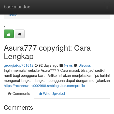
Home
bookmarkfox
Togg
navi
Home
1
Asura777 copyright: Cara
Lengkap
georgiaiklp751612
92 days ago
News
Discuss
Ingin memulai website Asura777 ? Cara masuk bisa jadi sedikit
rumit bagi pengguna baru. Artikel ini akan menjelaskan tips terkini
mengenai langkah-langkah pengguna dapat dengan menjalankan
https://roxannwore002988.smblogsites.com/profile
Comments
Who Upvoted
Comments