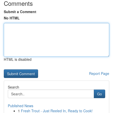
Comments
Submit a Comment
No HTML
HTML is disabled
Report Page
Search
Go
Published News
1
Fresh Trout - Just Reeled In, Ready to Cook!