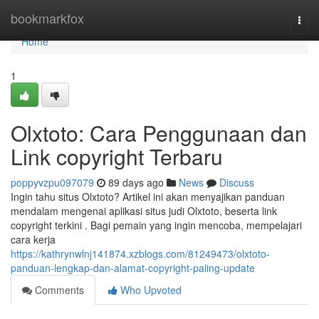
Home
bookmarkfox
Togg
navi
Home
1
Olxtoto: Cara Penggunaan dan
Link copyright Terbaru
poppyvzpu097079
89 days ago
News
Discuss
Ingin tahu situs Olxtoto? Artikel ini akan menyajikan panduan
mendalam mengenai aplikasi situs judi Olxtoto, beserta link
copyright terkini . Bagi pemain yang ingin mencoba, mempelajari
cara kerja
https://kathrynwlnj141874.xzblogs.com/81249473/olxtoto-
panduan-lengkap-dan-alamat-copyright-paling-update
Comments
Who Upvoted