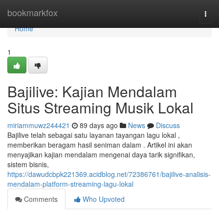
Home
bookmarkfox
Togg
navi
Home
1
Bajilive: Kajian Mendalam
Situs Streaming Musik Lokal
miriammuwz244421
89 days ago
News
Discuss
Bajilive telah sebagai satu layanan tayangan lagu lokal ,
memberikan beragam hasil seniman dalam . Artikel ini akan
menyajikan kajian mendalam mengenai daya tarik signifikan,
sistem bisnis,
https://dawudcbpk221369.acidblog.net/72386761/bajilive-analisis-
mendalam-platform-streaming-lagu-lokal
Comments
Who Upvoted