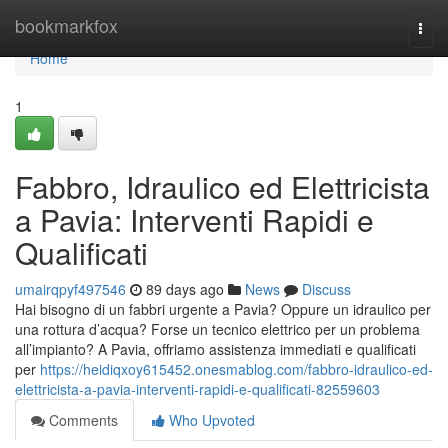
Home
bookmarkfox
Togg
navi
Home
1
Fabbro, Idraulico ed Elettricista
a Pavia: Interventi Rapidi e
Qualificati
umairqpyf497546
89 days ago
News
Discuss
Hai bisogno di un fabbri urgente a Pavia? Oppure un idraulico per
una rottura d’acqua? Forse un tecnico elettrico per un problema
all’impianto? A Pavia, offriamo assistenza immediati e qualificati
per
https://heidiqxoy615452.onesmablog.com/fabbro-idraulico-ed-
elettricista-a-pavia-interventi-rapidi-e-qualificati-82559603
Comments
Who Upvoted